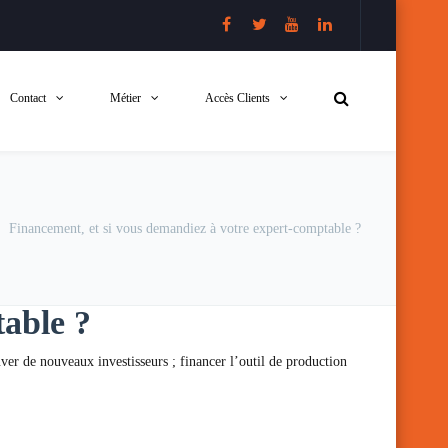
Contact
Métier
Accès Clients
Financement, et si vous demandiez à votre expert-comptable ?
table ?
ouver de nouveaux investisseurs ; financer l’outil de production