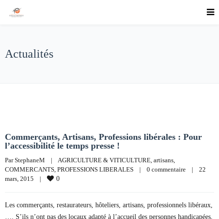
Actualités
Commerçants, Artisans, Professions libérales : Pour
l’accessibilité le temps presse !
Par 
StephaneM
|
AGRICULTURE & VITICULTURE
, 
artisans
, 
COMMERCANTS
, 
PROFESSIONS LIBERALES
|
0 commentaire
|
22 
mars, 2015    
|
0
Les commerçants, restaurateurs, hôteliers, artisans, professionnels libéraux,
…. S’ils n’ont pas des locaux adapté à l’accueil des personnes handicapées,