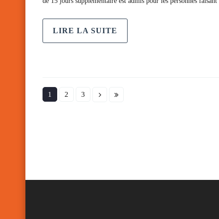
de 15 jours supplémentaire est admis pour les personnes faisan
LIRE LA SUITE
1
2
3