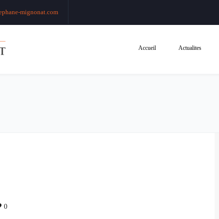
ephane-mignonat.com
Accueil
Actualites
0