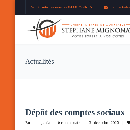
Contactez nous au 04.68.75.46.15
contact@st
Actualités
Dépôt des comptes sociaux
Par     
|
agenda
|
0 commentaire
|
31 décembre, 2025    
|