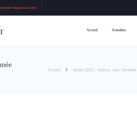
ephane-mignonat.com
Accueil
Actualites
nnée
Accueil
Année 2023 - Indices, taux, barèmes 