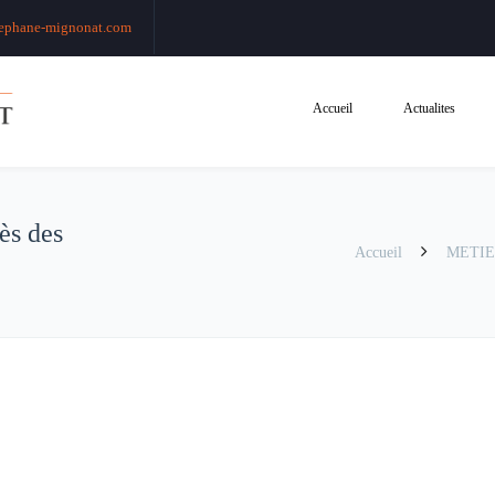
ephane-mignonat.com
Accueil
Actualites
ès des
Accueil
METI