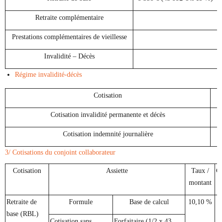
Retraite complémentaire
Prestations complémentaires de vieillesse
Invalidité – Décès
Régime invalidité-décès
Cotisation
Cotisation invalidité permanente et décès
Cotisation indemnité journalière
3/ Cotisations du conjoint collaborateur
Cotisation
Assiette
Taux /
Co
montant
Retraite de
Formule
Base de calcul
10,10 %
(
base (RBL)
Cotisation sans
Forfaitaire (1/2 x 43