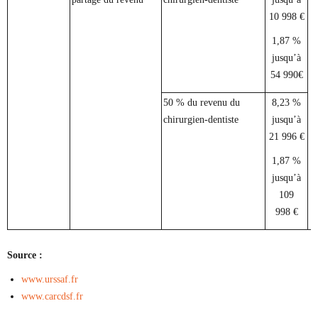
10 998 €
1,87 %
jusqu’à
54 990€
50 % du revenu du
8,23 %
chirurgien-dentiste
jusqu’à
21 996 €
1,87 %
jusqu’à
109
998 €
Source :
www.urssaf.fr
www.carcdsf.fr