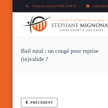
Contactez nous au 04.68.75.46.15
contact@st
Bail rural : un congé pour reprise
(in)valide ?
PRÉCÉDENT