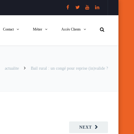
Contact
Métier
Accès Clients
actualite
Bail rural : un congé pour reprise (in)valide ?
NEXT