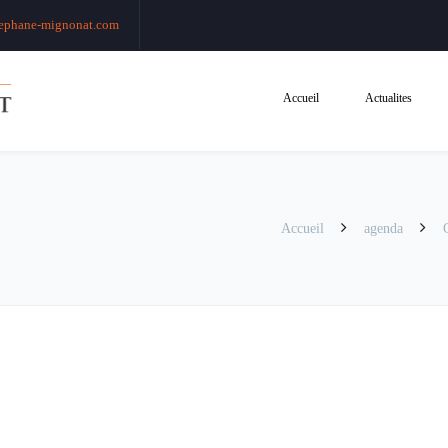
ephane-mignonat.com
Accueil
Actualites
Accueil
agenda