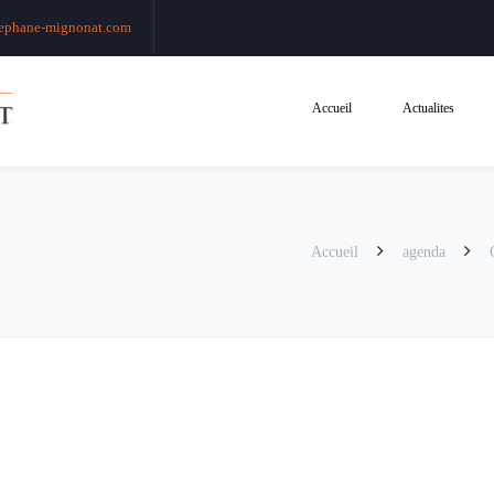
ephane-mignonat.com
Accueil
Actualites
Accueil
agenda