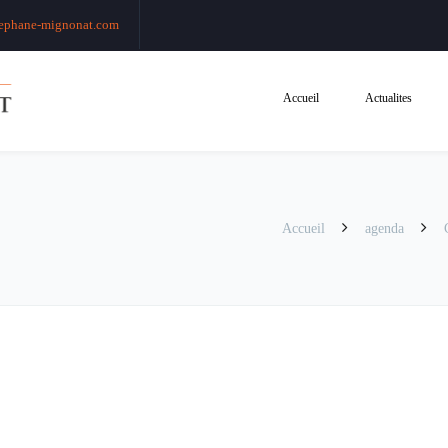
ephane-mignonat.com
Accueil
Actualites
Accueil
agenda