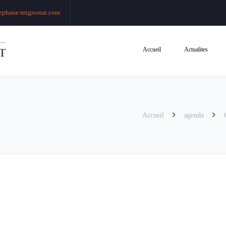
ephane-mignonat.com
Accueil
Actualites
Accueil
agenda