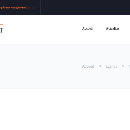
ephane-mignonat.com
Accueil
Actualites
Accueil
agenda