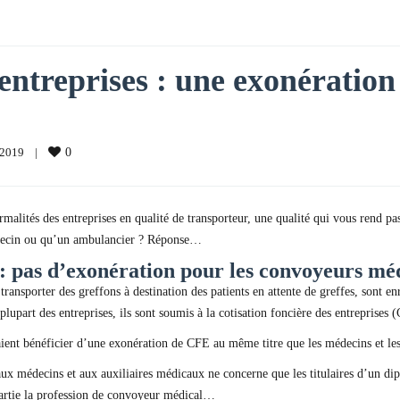
 entreprises : une exonératio
2019    
|
0
alités des entreprises en qualité de transporteur, une qualité qui vous rend pass
édecin ou qu’un ambulancier ? Réponse…
 : pas d’exonération pour les convoyeurs mé
sporter des greffons à destination des patients en attente de greffes, sont enr
plupart des entreprises, ils sont soumis à la cotisation foncière des entreprises 
ent bénéficier d’une exonération de CFE au même titre que les médecins et le
aux médecins et aux auxiliaires médicaux ne concerne que les titulaires d’un d
 partie la profession de convoyeur médical…