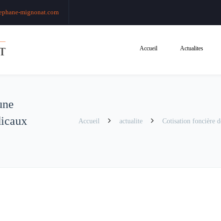
ephane-mignonat.com
Accueil
Actualites
une
dicaux
Accueil
actualite
Cotisation foncière 