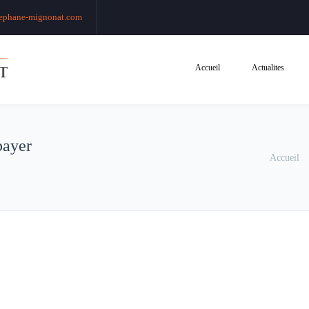
ephane-mignonat.com
Accueil
Actualites
payer
Accueil