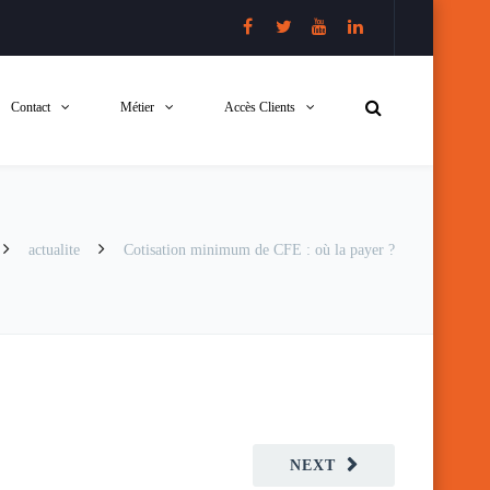
Contact
Métier
Accès Clients
actualite
Cotisation minimum de CFE : où la payer ?
NEXT