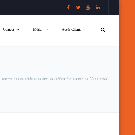
Contact
Métier
Accès Clients
source des salariés et assimilés (effectif d’au moins 50 salariés)