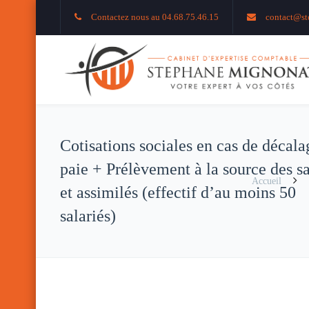
Contactez nous au 04.68.75.46.15
contact@st
Cotisations sociales en cas de décala
paie + Prélèvement à la source des sa
Accueil
et assimilés (effectif d’au moins 50
salariés)