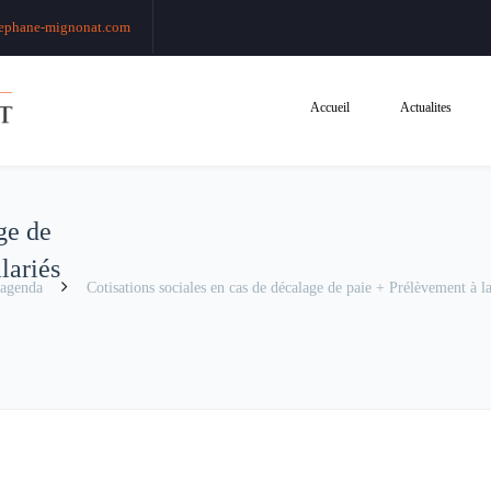
ephane-mignonat.com
Accueil
Actualites
ge de
lariés
agenda
Cotisations sociales en cas de décalage de paie + Prélèvement à la 