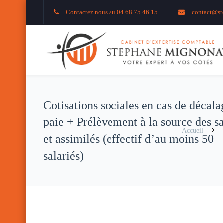
Contactez nous au 04.68.75.46.15
contact@st
Cotisations sociales en cas de décala
paie + Prélèvement à la source des sa
Accueil
et assimilés (effectif d’au moins 50
salariés)