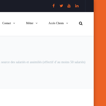
Contact
Métier
Accès Clients
source des salariés et assimilés (effectif d’au moins 50 salariés)