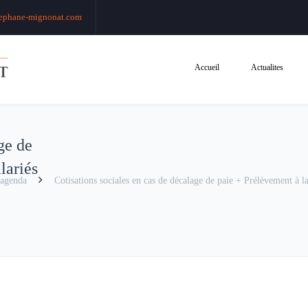
ephane-mignonat.com
Accueil
Actualites
ge de
lariés
agenda
Cotisations sociales en cas de décalage de paie + Prélèvement à la 