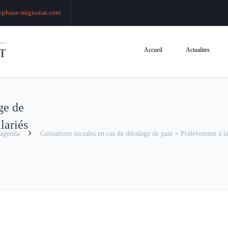
ephane-mignonat.com
Accueil
Actualites
ge de
lariés
agenda
Cotisations sociales en cas de décalage de paie + Prélèvement à la 