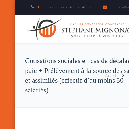
Contactez nous au 04.68.75.46.15
contact@st
Cotisations sociales en cas de décala
paie + Prélèvement à la source des sa
Accueil
et assimilés (effectif d’au moins 50
salariés)