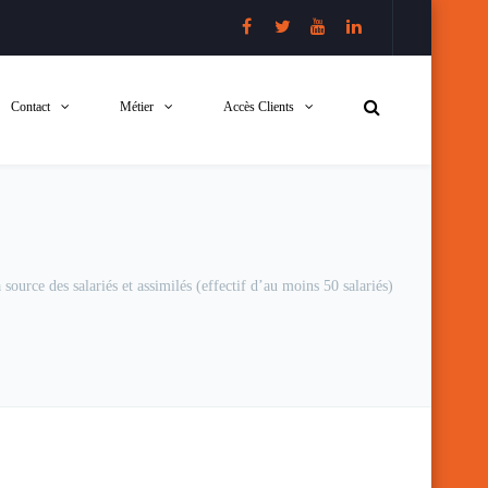
Contact
Métier
Accès Clients
source des salariés et assimilés (effectif d’au moins 50 salariés)