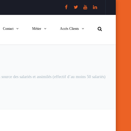
Contact
Métier
Accès Clients
source des salariés et assimilés (effectif d’au moins 50 salariés)