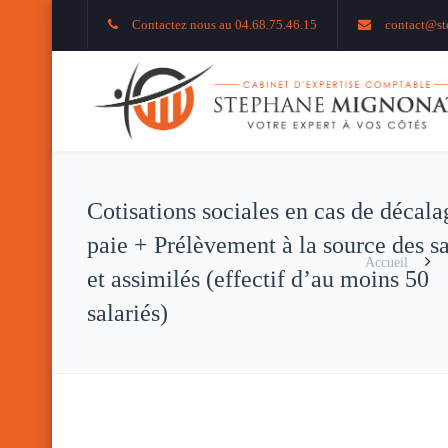
Contactez nous au 04.68.75.46.15
contact@st
Cotisations sociales en cas de décala
paie + Prélèvement à la source des sa
Accueil
et assimilés (effectif d’au moins 50
salariés)