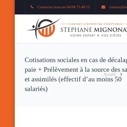
Contactez nous au 04.68.75.46.15
contact@st
Cotisations sociales en cas de décala
paie + Prélèvement à la source des sa
Accueil
et assimilés (effectif d’au moins 50
salariés)