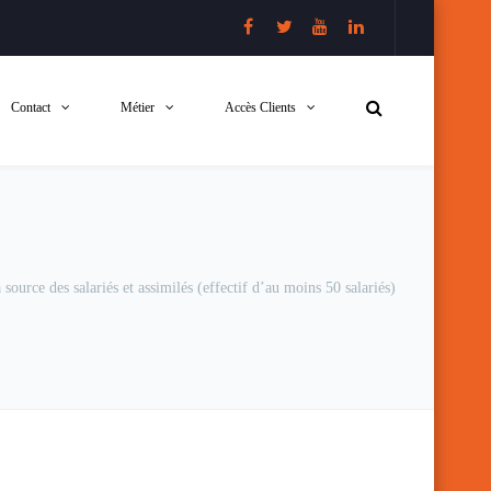
Contact
Métier
Accès Clients
source des salariés et assimilés (effectif d’au moins 50 salariés)