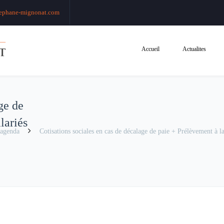
ephane-mignonat.com
Accueil
Actualites
ge de
lariés
agenda
Cotisations sociales en cas de décalage de paie + Prélèvement à la 