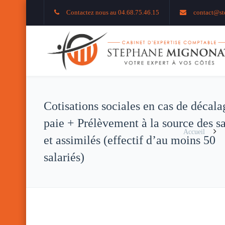
Contactez nous au 04.68.75.46.15
contact@st
Cotisations sociales en cas de décala
paie + Prélèvement à la source des sa
Accueil
et assimilés (effectif d’au moins 50
salariés)