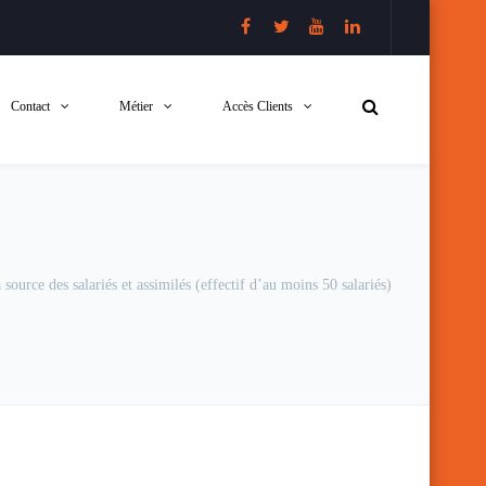
Contact
Métier
Accès Clients
source des salariés et assimilés (effectif d’au moins 50 salariés)