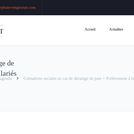
ephane-mignonat.com
Accueil
Actualites
ge de
lariés
agenda
Cotisations sociales en cas de décalage de paie + Prélèvement à la 