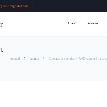
ephane-mignonat.com
Accueil
Actualites
 la
Accueil
agenda
Cotisations sociales + Prélèvement à la sour