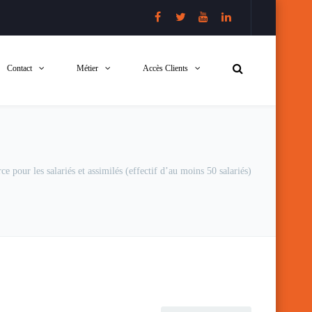
Contact
Métier
Accès Clients
ce pour les salariés et assimilés (effectif d’au moins 50 salariés)