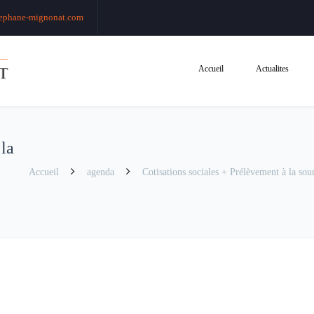
ephane-mignonat.com
Accueil
Actualites
 la
Accueil
agenda
Cotisations sociales + Prélèvement à la sour