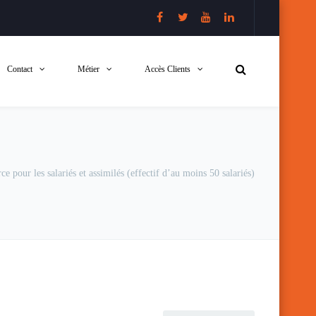
Contact
Métier
Accès Clients
ce pour les salariés et assimilés (effectif d’au moins 50 salariés)