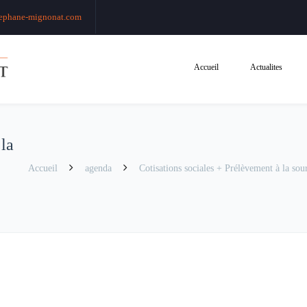
ephane-mignonat.com
Accueil
Actualites
 la
Accueil
agenda
Cotisations sociales + Prélèvement à la sour