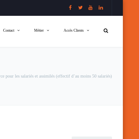
Contact
Métier
Accès Clients
ce pour les salariés et assimilés (effectif d’au moins 50 salariés)