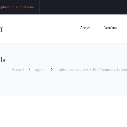
ephane-mignonat.com
Accueil
Actualites
 la
Accueil
agenda
Cotisations sociales + Prélèvement à la sour