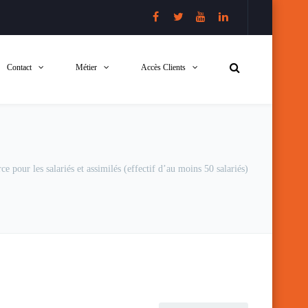
Contact
Métier
Accès Clients
ce pour les salariés et assimilés (effectif d’au moins 50 salariés)