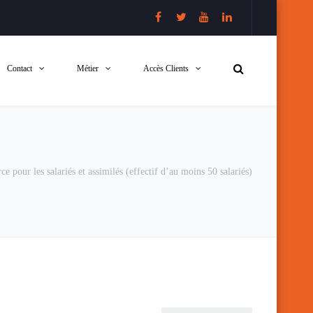
Contact
Métier
Accès Clients
ce pour les salariés et assimilés (effectif d’au moins 50 salariés)