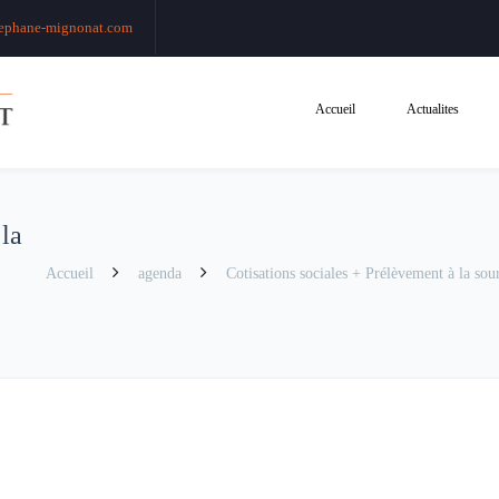
ephane-mignonat.com
Accueil
Actualites
 la
Accueil
agenda
Cotisations sociales + Prélèvement à la sour