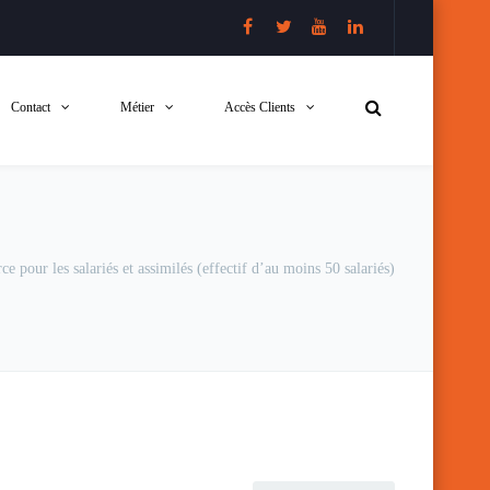
Contact
Métier
Accès Clients
ce pour les salariés et assimilés (effectif d’au moins 50 salariés)