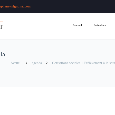
ephane-mignonat.com
Accueil
Actualites
 la
Accueil
agenda
Cotisations sociales + Prélèvement à la sour