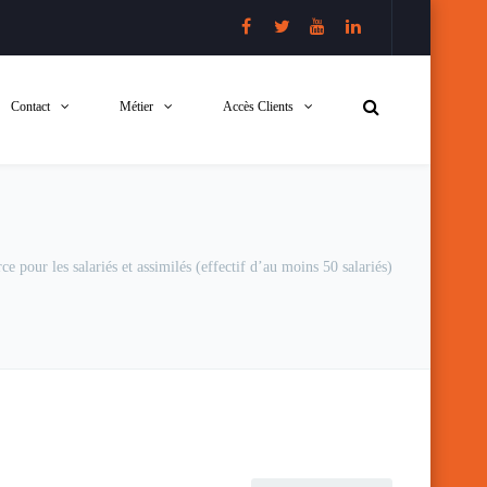
Contact
Métier
Accès Clients
ce pour les salariés et assimilés (effectif d’au moins 50 salariés)