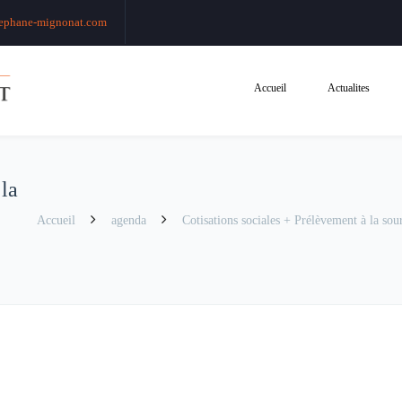
ephane-mignonat.com
Accueil
Actualites
 la
Accueil
agenda
Cotisations sociales + Prélèvement à la sour