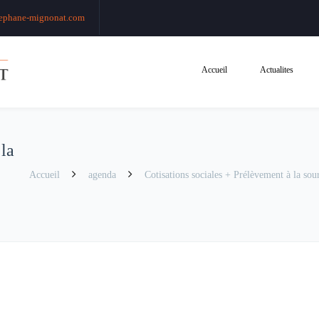
ephane-mignonat.com
Accueil
Actualites
 la
Accueil
agenda
Cotisations sociales + Prélèvement à la sour