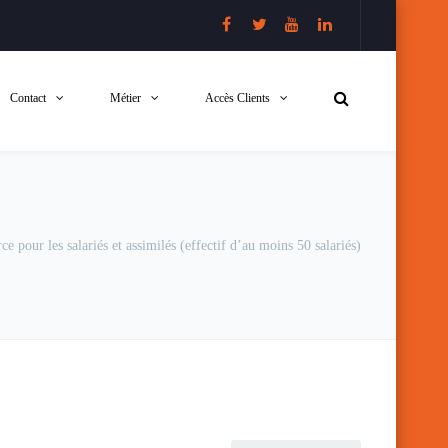
Contact
Métier
Accès Clients
ce pour les salariés et assimilés (effectif d’au moins 50 salariés)