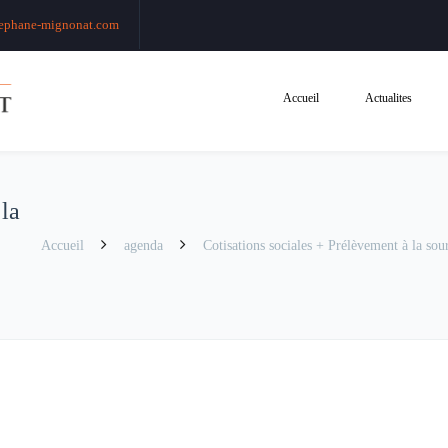
ephane-mignonat.com
Accueil
Actualites
 la
Accueil
agenda
Cotisations sociales + Prélèvement à la sour