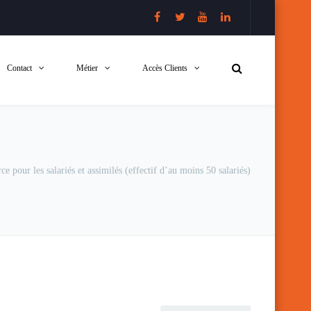
Contact
Métier
Accès Clients
ce pour les salariés et assimilés (effectif d’au moins 50 salariés)