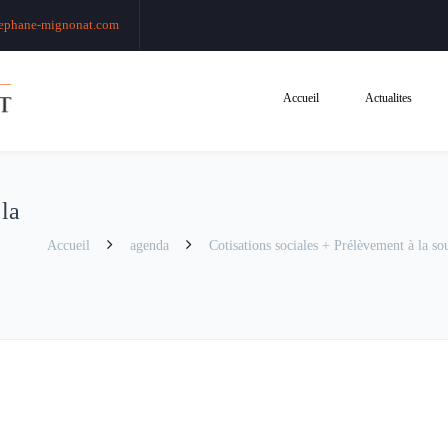
ephane-mignonat.com
Accueil
Actualites
 la
Accueil
agenda
Cotisations sociales + Prélèvement à la sour