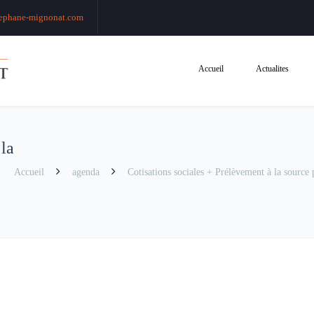
ephane-mignonat.com
Accueil
Actualites
 la
Accueil
agenda
Cotisations sociales + Prélèvement à la source po