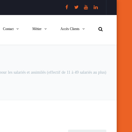
Contact
Métier
Accès Clients
ur les salariés et assimilés (effectif de 11 à 49 salariés au plus)