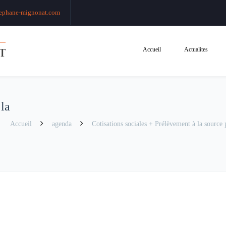
ephane-mignonat.com
Accueil
Actualites
 la
Accueil
agenda
Cotisations sociales + Prélèvement à la source po