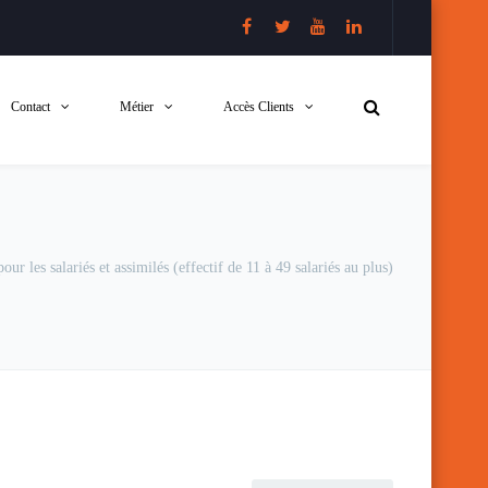
Contact
Métier
Accès Clients
ur les salariés et assimilés (effectif de 11 à 49 salariés au plus)