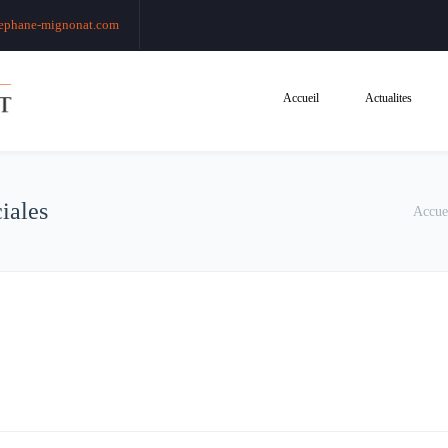
ephane-mignonat.com
Accueil
Actualites
iales
Accue