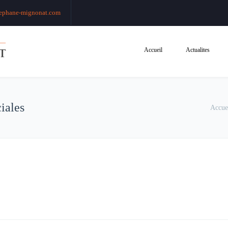
ephane-mignonat.com
Accueil
Actualites
iales
Accue