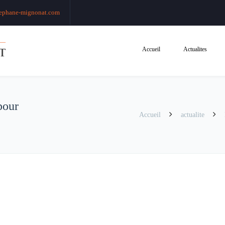
ephane-mignonat.com
Accueil
Actualites
pour
Accueil
actualite