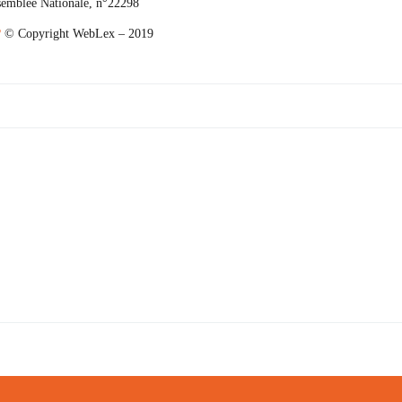
semblée Nationale, n°22298
?
© Copyright WebLex – 2019