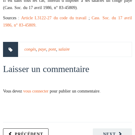
Il est dans tous les cas, interdit d’imposer à ses salariés un congé payé
(Cass. Soc. du 17 avril 1986, n° 83-45809).
Sources :
Article L3122-27 du code du travail
;
Cass. Soc. du 17 avril
1986, n° 83-45809
.
congès
,
paye
,
pont
,
salaire
Laisser un commentaire
Vous devez
vous connecter
pour publier un commentaire.
PRÉCÉDENT
NEXT