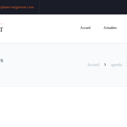
ephane-mignonat.com
Accueil
Actualites
es
Accueil
agenda