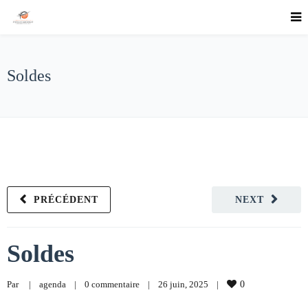
Soldes
PRÉCÉDENT
NEXT
Soldes
Par     
|
agenda
|
0 commentaire
|
26 juin, 2025    
|
0