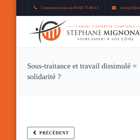
Contactez nous au 04.68.75.46.15
contact@st
Sous-traitance et travail dissimulé =
solidarité ?
PRÉCÉDENT