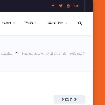
Contact
Métier
Accès Clients
actualite
Sous-traitance et travail dissimulé = solidarité ?
NEXT