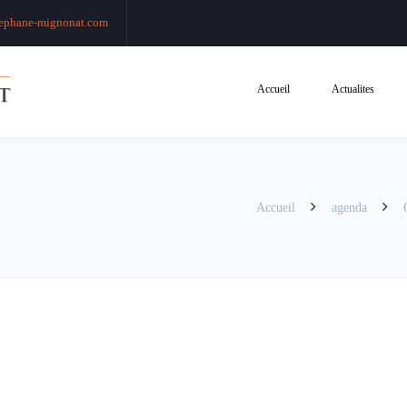
ephane-mignonat.com
Accueil
Actualites
Accueil
agenda