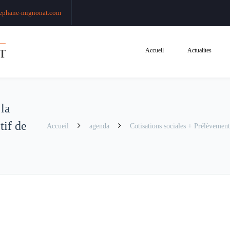
ephane-mignonat.com
Accueil
Actualites
 la
tif de
Accueil
agenda
Cotisations sociales + Prélèvement à