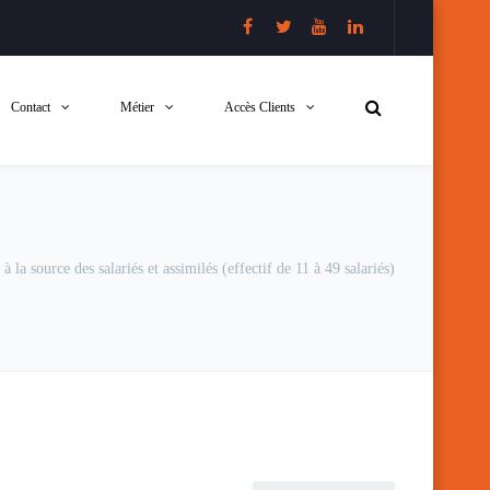
Contact
Métier
Accès Clients
 la source des salariés et assimilés (effectif de 11 à 49 salariés)