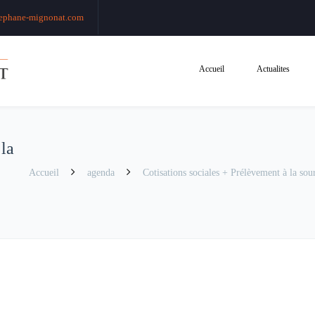
ephane-mignonat.com
Accueil
Actualites
 la
Accueil
agenda
Cotisations sociales + Prélèvement à la sour