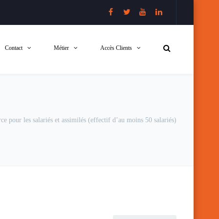
Contact
Métier
Accès Clients
ce pour les salariés et assimilés (effectif d’au moins 50 salariés)