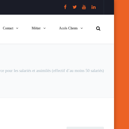
Contact
Métier
Accès Clients
ce pour les salariés et assimilés (effectif d’au moins 50 salariés)