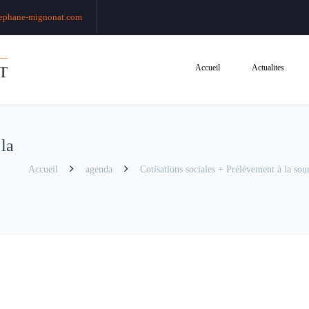
ephane-mignonat.com
Accueil
Actualites
 la
Accueil
agenda
Cotisations sociales + Prélèvement à la sour